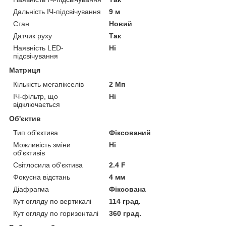
Дальність ІЧ-підсвічування
9 м
Стан
Новий
Датчик руху
Так
Наявність LED-
Ні
підсвічування
Матриця
Кількість мегапікселів
2 Мп
ІЧ-фільтр, що
Ні
відключається
Об'єктив
Тип об'єктива
Фіксований
Можливість зміни
Ні
об'єктивів
Світлосила об'єктива
2.4 F
Фокусна відстань
4 мм
Діафрагма
Фіксована
Кут огляду по вертикалі
114 град.
Кут огляду по горизонталі
360 град.