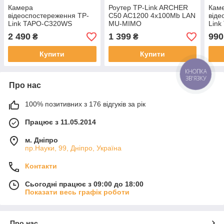
Камера
Роутер TP-Link ARCHER
Кам
відеоспостереження TP-
C50 AC1200 4x100Mb LAN
віде
Link TAPO-C320WS
MU-MIMO
Link
вулична
C10
2 490
1 399
990
₴
₴
Купити
Купити
КНОПКА
ЗВ'ЯЗКУ
Про нас
100% позитивних з 176 відгуків за рік
Працює з 11.05.2014
м. Дніпро
пр.Науки, 99, Дніпро, Україна
Контакти
Сьогодні працює з 09:00 до 18:00
Показати весь графік роботи
Про нас