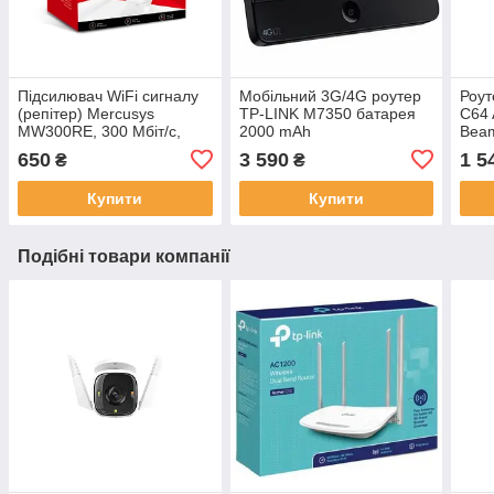
Підсилювач WiFi сигналу
Мобільний 3G/4G роутер
Роут
(репітер) Mercusys
TP-LINK M7350 батарея
C64 
MW300RE, 300 Мбіт/с,
2000 mAh
Bea
MU-MIMO
650
3 590
1 5
₴
₴
Купити
Купити
Подібні товари компанії