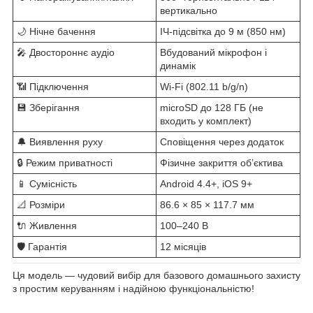
вертикально
🌙 Нічне бачення
ІЧ-підсвітка до 9 м (850 нм)
🎤 Двостороннє аудіо
Вбудований мікрофон і
динамік
📶 Підключення
Wi-Fi (802.11 b/g/n)
💾 Зберігання
microSD до 128 ГБ (не
входить у комплект)
🔔 Виявлення руху
Сповіщення через додаток
🔒 Режим приватності
Фізичне закриття об’єктива
📱 Сумісність
Android 4.4+, iOS 9+
📐 Розміри
86.6 × 85 × 117.7 мм
🔌 Живлення
100–240 В
🛡️ Гарантія
12 місяців
Ця модель — чудовий вибір для базового домашнього захисту
з простим керуванням і надійною функціональністю!