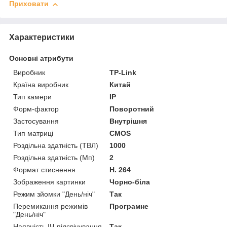
Приховати
Характеристики
Основні атрибути
Виробник
TP-Link
Країна виробник
Китай
Тип камери
IP
Форм-фактор
Поворотний
Застосування
Внутрішня
Тип матриці
CMOS
Роздільна здатність (ТВЛ)
1000
Роздільна здатність (Мп)
2
Формат стиснення
H. 264
Зображення картинки
Чорно-біла
Режим зйомки "День/ніч"
Так
Перемикання режимів
Програмне
"День/ніч"
Наявність ІЧ-підсвічування
Так