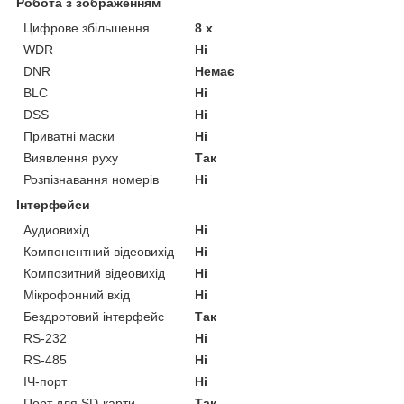
Робота з зображенням
Цифрове збільшення
8 х
WDR
Ні
DNR
Немає
BLC
Ні
DSS
Ні
Приватні маски
Ні
Виявлення руху
Так
Розпізнавання номерів
Ні
Інтерфейси
Аудиовихід
Ні
Компонентний відеовихід
Ні
Композитний відеовихід
Ні
Мікрофонний вхід
Ні
Бездротовий інтерфейс
Так
RS-232
Ні
RS-485
Ні
ІЧ-порт
Ні
Порт для SD-карти
Так