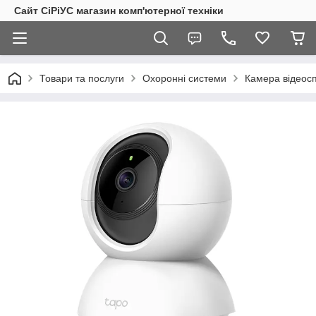
Сайт СiРiУС магазин комп'ютерної техніки
Товари та послуги
Охоронні системи
Камера відеос