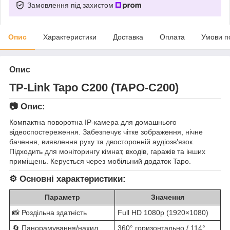
Замовлення під захистом
Опис
Характеристики
Доставка
Оплата
Умови п
Опис
TP-Link Tapo C200 (TAPO-C200)
📷 Опис:
Компактна поворотна IP-камера для домашнього
відеоспостереження. Забезпечує чітке зображення, нічне
бачення, виявлення руху та двосторонній аудіозв’язок.
Підходить для моніторингу кімнат, входів, гаражів та інших
приміщень. Керується через мобільний додаток Tapo.
⚙️ Основні характеристики:
Параметр
Значення
📸 Роздільна здатність
Full HD 1080p (1920×1080)
🔄 Панорамування/нахил
360° горизонтально / 114°