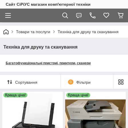
Сайт СiРiУС магазин комп'ютерної техніки
Товари та послуги
Техніка для друку та сканування
Техніка для друку та сканування
Багатофункціональні пристриї, принтери, сканери
Сортування
0
Фільтри
Краща ціна!
Краща ціна!