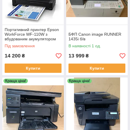
Портативний принтер Epson
WorkForce WF-110W з
БФП Canon image RUNNER
вбудованим акумулятором
1435i б/в
Під замовлення
В наявності 1 од.
14 200
13 999
₴
₴
Купити
Купити
Краща ціна!
Краща ціна!