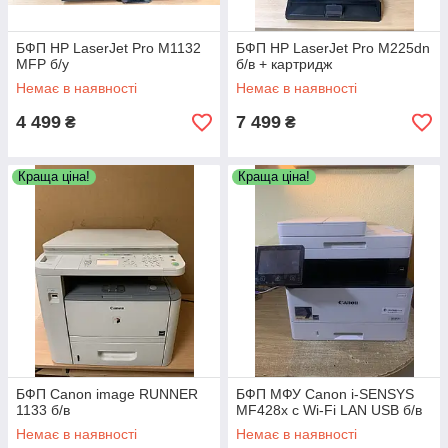
БФП HP LaserJet Pro M1132
БФП HP LaserJet Pro M225dn
MFP б/у
б/в + картридж
Немає в наявності
Немає в наявності
4 499
7 499
₴
₴
Краща ціна!
Краща ціна!
БФП Canon image RUNNER
БФП МФУ Canon i-SENSYS
1133 б/в
MF428x c Wi-Fi LAN USB б/в
Немає в наявності
Немає в наявності