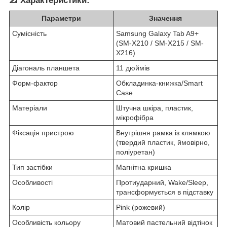
📐 Характеристики:
Параметри
Значення
Сумісність
Samsung Galaxy Tab A9+
(SM-X210 / SM-X215 / SM-
X216)
Діагональ планшета
11 дюймів
Форм-фактор
Обкладинка-книжка/Smart
Case
Матеріали
Штучна шкіра, пластик,
мікрофібра
Фіксація пристрою
Внутрішня рамка із клямкою
(твердий пластик, ймовірно,
поліуретан)
Тип застібки
Магнітна кришка
Особливості
Протиударний, Wake/Sleep,
трансформується в підставку
Колір
Pink (рожевий)
Особливість кольору
Матовий пастельний відтінок