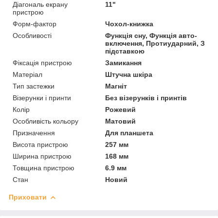
Діагональ екрану
11"
пристрою
Форм-фактор
Чохол-книжка
Особливості
Функція сну, Функція авто-
включення, Протиударний, З
підставкою
Фіксація пристрою
Замикання
Матеріал
Штучна шкіра
Тип застежки
Магніт
Візерунки і принти
Без візерунків і принтів
Колір
Рожевий
Особливість кольору
Матовий
Призначення
Для планшета
Висота пристрою
257 мм
Ширина пристрою
168 мм
Товщина пристрою
6.9 мм
Стан
Новий
Приховати