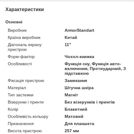
Характеристики
Основні
Виробник
ArmorStandart
Країна виробник
Китай
Діагональ екрану
11"
пристрою
Форм-фактор
Чохол-книжка
Особливості
Функція сну, Функція авто-
включення, Протиударний, З
підставкою
Фіксація пристрою
Замикання
Матеріал
Штучна шкіра
Тип застежки
Магніт
Візерунки і принти
Без візерунків і принтів
Колір
Блакитний
Особливість кольору
Матовий
Призначення
Для планшета
Висота пристрою
257 мм