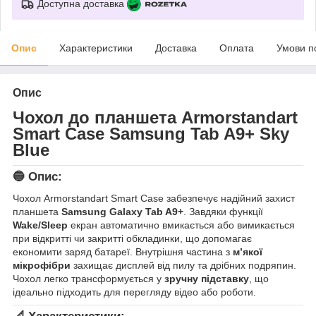
Доступна доставка
Опис
Характеристики
Доставка
Оплата
Умови п
Опис
Чохол до планшета Armorstandart
Smart Case Samsung Tab A9+ Sky
Blue
🔵 Опис:
Чохол Armorstandart Smart Case забезпечує надійний захист
планшета
Samsung Galaxy Tab A9+
. Завдяки функції
Wake/Sleep
екран автоматично вмикається або вимикається
при відкритті чи закритті обкладинки, що допомагає
економити заряд батареї. Внутрішня частина з
м’якої
мікрофібри
захищає дисплей від пилу та дрібних подряпин.
Чохол легко трансформується у
зручну підставку
, що
ідеально підходить для перегляду відео або роботи.