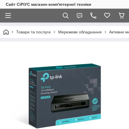
Сайт СiРiУС магазин комп'ютерної техніки
Товари та послуги
Мережеве обладнання
Активне м