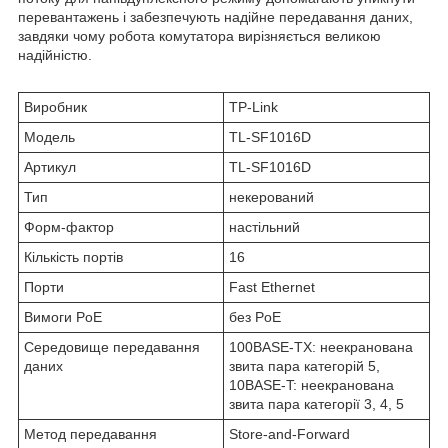
перевантажень і забезпечують надійне передавання даних,
завдяки чому робота комутатора вирізняється великою
надійністю.
Виробник
TP-Link
Модель
TL-SF1016D
Артикул
TL-SF1016D
Тип
некерований
Форм-фактор
настільний
Кількість портів
16
Порти
Fast Ethernet
Вимоги PoE
без PoE
Середовище передавання
100BASE-TX: неекранована
даних
звита пара категорій 5,
10BASE-T: неекранована
звита пара категорії 3, 4, 5
Метод передавання
Store-and-Forward