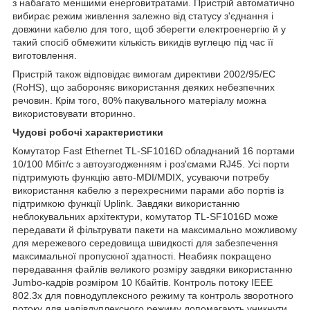
з набагато меншими енерговитратами. Пристрій автоматично
вибирає режим живлення залежно від статусу з'єднання і
довжини кабелю для того, щоб зберегти електроенергію й у
такий спосіб обмежити кількість викидів вуглецю під час її
виготовлення.
Пристрій також відповідає вимогам директиви 2002/95/EC
(RoHS), що забороняє використання деяких небезпечних
речовин. Крім того, 80% пакувального матеріалу можна
використовувати вторинно.
Чудові робочі характеристики
Комутатор Fast Ethernet TL-SF1016D обладнаний 16 портами
10/100 Мбіт/с з автоузгодженням і роз'ємами RJ45. Усі порти
підтримують функцію авто-MDI/MDIX, усуваючи потребу
використання кабелю з перехресними парами або портів із
підтримкою функції Uplink. Завдяки використанню
неблокувальних архітектури, комутатор TL-SF1016D може
передавати й фільтрувати пакети на максимально можливому
для мережевого середовища швидкості для забезпечення
максимальної пропускної здатності. Неабияк покращено
передавання файлів великого розміру завдяки використанню
Jumbo-кадрів розміром 10 Кбайтів. Контроль потоку IEEE
802.3x для повнодуплексного режиму та контроль зворотного
потоку для напівдуплексного режиму допомагають уникнути