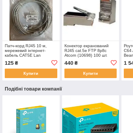
Патч-корд RJ45 10 м,
Конектор екранований
Роут
мережевий інтернет-
RJ45 cat.5e FTP 8p8c
C64 
кабель CAT5E Lan
Atcom (10698) 100 шт.
Bea
125
440
1 5
₴
₴
Купити
Купити
Подібні товари компанії