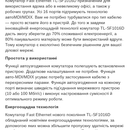
Комутатор Fast Ethernet TL-SF1016D призначений для
використання вдома або в невеликому офісі, а також у
робочих групах. Усі 16 портів підтримують технологію
автоMDI/MDIX. Вам не потрібно турбуватися про тип кабелю
— просто вставте його в пристрій. До того ж завдяки
інноваційній енергоощадній технології комутатор TL-SF1016D
дасть змогу зберегти до 70% споживаної електроенергії, а
80% пакувального матеріалу може бути використаний вдруге.
Тому комутатор є екологічно безпечним рішенням для вашої
ділової мережі.
Простота у використанні
Функції автоузгодження комутатора полегшують встановлення
пристрою. Додаткове налаштування не потрібне. Функція
авто-MDI/MDIX усуває потребу застосування кабелю з
перехресними парами. Функція автоузгодження на кожному
порті визначає швидкість під'єднання мережевого пристрою
(10 або 100 Мбіт/с) і виконує настроювання сумісності й
оптимального режиму роботи.
Енергоощадна технологія
Комутатор Fast Ethernet нового покоління TL-SF1016D
обладнаний новітніми енергоощадними технологіями, за
допомогою яких можна збільшити пропускну здатність мережі