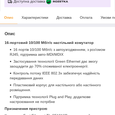
Доступна доставка
Опис
Характеристики
Доставка
Оплата
Умови п
Опис
16-портовий 10/100 Мбіт/с настільний комутатор
16 портів 10/100 Мбіт/с з автоузгодженням, з роз'ємом
RJ45, підтримка авто-MDI/MDIX
Застосування технології Green Ethernet дає змогу
заощадити до 70% споживаної електроенергії.
Контроль потоку IEEE 802.3x забезпечує надійність
передавання даних
Пластиковий корпус для настільного або настінного
розміщення.
Підтримка технології Plug and Play, додаткове
настроювання не потрібне
Призначення пристрою