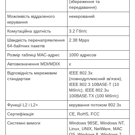
(збереження та
передавання)
Можливість віддаленого
некерований
керування
Комутаційна здатність
3.2 Гбіт/с
Швидкість перенапрямлення
2.38 Mpps
64-байтних пакетів
Розмір таблиці МАС-адрес
1000 адресов
Автовизначення MDI/MDIX
є
Відповідність мережевим
IEEE 802.3x
стандартам
(повнодуплексний зв'язок),
IEEE 802.3 10BASE-T (10
Мбіт/с), IEEE 802.3u
100BASE-TX (100 Мбіт/с)
Функції L2 і L2+
керування потоком 802.3x
Сертифікація
CE, RoHS, FCC
Системні вимоги
Windows 98SE, Windows NT,
Linuх, UNIX, NetWare, MAC
OS, Windows 8, Windows 7,