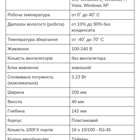
Vista, Windows XP
Робоча температура
от 0˚ до 40˚ C
Діапазон вологості (робота)
от 10% до 90% без
конденсата
Температура зберігання
от -40˚ до 70˚ C
Живлення
100-240 В
Кількість вентиляторів
без вентилятора
Блок живлення
зовнішній
Споживана потужність
3.23 Вт
(максимальна)
Ширина
200 мм
Висота
40 мм
Глибина
142 мм
Корпус
Пластиковий
Кількість 100FX портів
16 х 10/100 - RJ-45
Країна виробництва
Тайвань