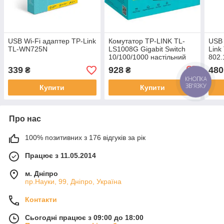
USB Wi-Fi адаптер TP-Link
Комутатор TP-LINK TL-
USB 
TL-WN725N
LS1008G Gigabit Switch
Link
10/100/1000 настільний
802.
339
928
480
₴
₴
КНОПКА
ЗВ'ЯЗКУ
Купити
Купити
Про нас
100% позитивних з 176 відгуків за рік
Працює з 11.05.2014
м. Дніпро
пр.Науки, 99, Дніпро, Україна
Контакти
Сьогодні працює з 09:00 до 18:00