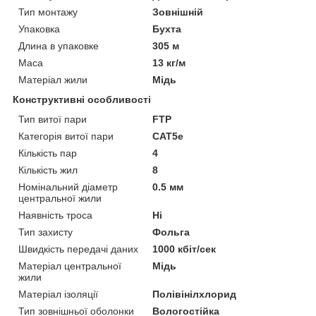
Тип монтажу
Зовнішній
Упаковка
Бухта
Длина в упаковке
305 м
Маса
13 кг/м
Матеріал жили
Мідь
Конструктивні особливості
Тип витої пари
FTP
Категорія витої пари
САТ5е
Кількість пар
4
Кількість жил
8
Номінальний діаметр
0.5 мм
центральної жили
Наявність троса
Ні
Тип захисту
Фольга
Швидкість передачі даних
1000 кбіт/сек
Матеріал центральної
Мідь
жили
Матеріал ізоляції
Полівінілхлорид
Тип зовнішньої оболонки
Вологостійка