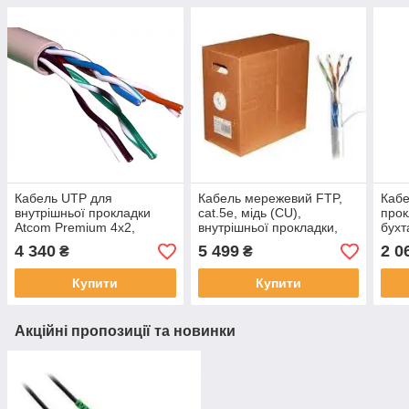
Кабель UTP для
Кабель мережевий FTP,
Кабе
внутрішньої прокладки
cat.5e, мідь (CU),
прок
Atcom Premium 4x2,
внутрішньої прокладки,
бухт
Cat5e, мідь, бухта 305м
Atcom (3802), бухта 305 м.
Stan
4 340
5 499
2 0
₴
₴
3800
Купити
Купити
Акційні пропозиції та новинки