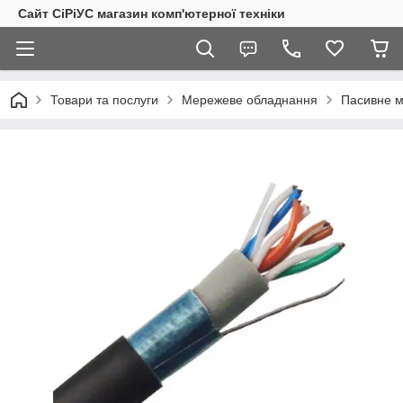
Сайт СiРiУС магазин комп'ютерної техніки
Товари та послуги
Мережеве обладнання
Пасивне 