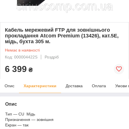
Кабель мережевий FTP для зовнішнього
прокладання Atcom Premium (13426), кат.5Е,
мідь, бухта 305 м.
Немає в наявності
Код: 000004422S
Роздріб
6 399
₴
Опис
Характеристики
Доставка
Оплата
Умови 
Опис
Тип — CU Мідь
Призначення — зовнішня
Екран — так