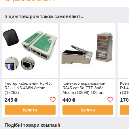
З цим товаром також замовляють
Тестер кабельний RJ-45,
Конектор екранований
Ковп
RJ-11 NS-468N Atcom
RJ45 cat.5e FTP 8p8c
RJ-4
(15252)
Atcom (10698) 100 шт.
(101
245
440
170
₴
₴
Купити
Купити
Подібні товари компанії