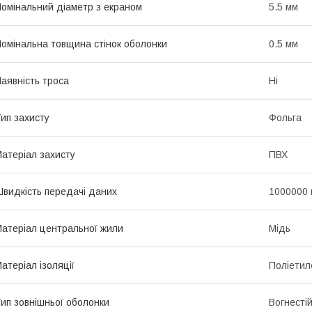
омінальний діаметр з екраном
5.5 мм
омінальна товщина стінок оболонки
0.5 мм
аявність троса
Ні
ип захисту
Фольга
атеріал захисту
ПВХ
видкість передачі даних
1000000 к
атеріал центральної жили
Мідь
атеріал ізоляції
Поліетил
ип зовнішньої оболонки
Вогнесті