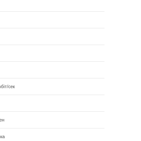
біт/сек
ен
йка