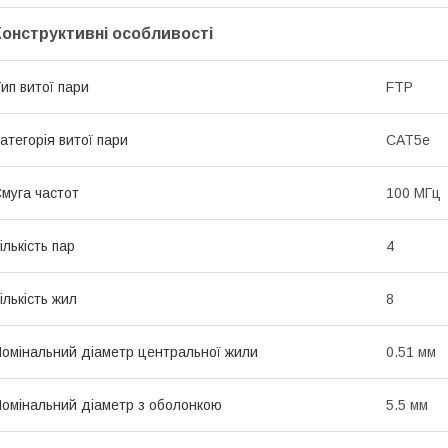
Конструктивні особливості
ип витої пари
FTP
атегорія витої пари
САТ5е
муга частот
100 МГц
ількість пар
4
ількість жил
8
омінальний діаметр центральної жили
0.51 мм
омінальний діаметр з оболонкою
5.5 мм