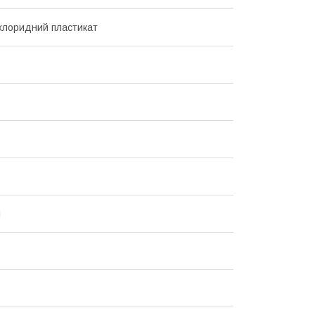
лхлоридний пластикат
м