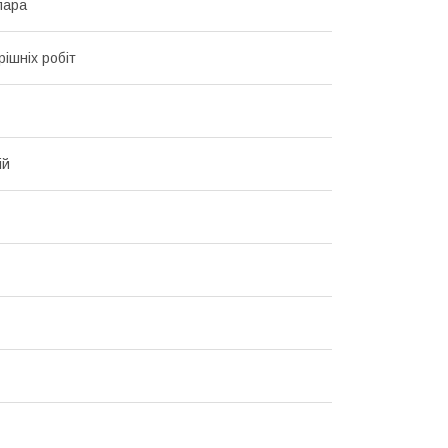
пара
рішніх робіт
ій