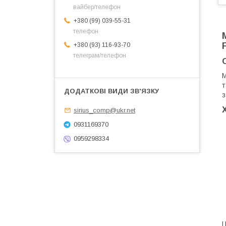
вайбер/телефон
+380 (99) 039-55-31
телефон
+380 (93) 116-93-70
телеграм/телефон
М
т
з
sirius_comp@ukr.net
0931169370
0959298334
Ц