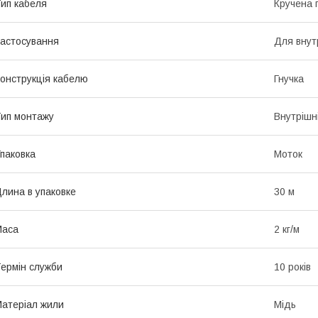
ип кабеля
Кручена 
астосування
Для внут
онструкція кабелю
Гнучка
ип монтажу
Внутрішн
паковка
Моток
лина в упаковке
30 м
Маса
2 кг/м
ермін служби
10 років
атеріал жили
Мідь