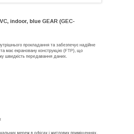
PVC, indoor, blue GEAR (GEC-
нутрішнього прокладання та забезпечує надійне
 та має екрановану конструкцію (FTP), що
оку швидкість передавання даних.
к
кальних мереж в офісах і житлових приміщеннях,