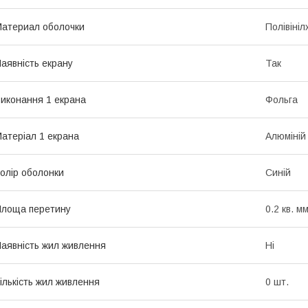
атериал оболочки
Полівіні
аявність екрану
Так
иконання 1 екрана
Фольга
атеріал 1 екрана
Алюміній
олір оболонки
Синій
лоща перетину
0.2 кв. м
аявність жил живлення
Ні
ількість жил живлення
0 шт.