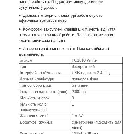
панелі робить цю бездротову мишу ідеальним
супутником у дорозі.
Дренажні отвори в клавіатурі забезпечують
ефективне витікання води.
Комфортні закруглені клавіші мінімізують відчуття
втоми під час тривалої роботи. Легкість натискання
клавіш кінчиками пальців.
Лазерне гравіювання клавіш. Висока стійкість і
довговічність.
ртикул
FG1010 White
Тип
бездротовий
Інтерфейс під'єднання
USB адаптер 2.4 ГГц
Формат клавіатури
повнорозмірна
Тип сенсора миші
оптичний
Роздільна здатність (max)
2000 dpi
Кількість кнопок
3
Кількість коліс
1
прокручування
Живлення миші
1 х AА
Додаткові функції
симетрична (підходить для
лівші)
Розміри миші
108×64×35 мм