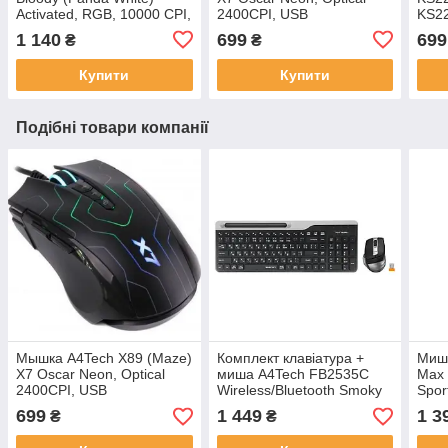
Activated, RGB, 10000 CPI,
2400CPI, USB
KS2
біла + чорна
1 140
699
699
₴
₴
Купити
Купити
Подібні товари компанії
Мышка A4Tech X89 (Maze)
Комплект клавіатура +
Миш
X7 Oscar Neon, Optical
миша A4Tech FB2535C
Max 
2400CPI, USB
Wireless/Bluetooth Smoky
Spor
Grey
699
1 449
1 3
₴
₴