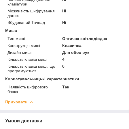
клавіатури
Можливість шифрування
Ні
даних
Вбудований Тачпад
Ні
Миша
Тип миші
Оптична світлодіодна
Конструкція миші
Класична
Дизайн миші
Для обох рук
Кількість клавіш миші
4
Кількість клавіш миші, що
0
програмуються
Користувальницькі характеристики
Наявність цифрового
Так
блока
Приховати
Умови доставки