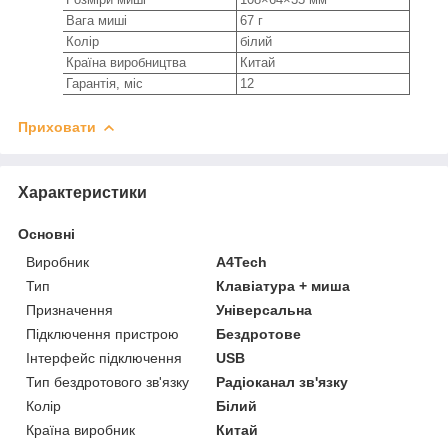
Вага миші
67 г
Колір
білий
Країна виробництва
Китай
Гарантія, міс
12
Приховати
Характеристики
Основні
Виробник
A4Tech
Тип
Клавіатура + миша
Призначення
Універсальна
Підключення пристрою
Бездротове
Інтерфейс підключення
USB
Тип бездротового зв'язку
Радіоканал зв'язку
Колір
Білий
Країна виробник
Китай