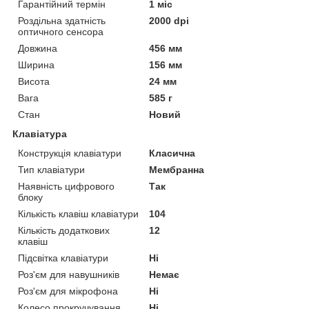
Гарантійний термін
1 міс
Роздільна здатність
2000 dpi
оптичного сенсора
Довжина
456 мм
Ширина
156 мм
Висота
24 мм
Вага
585 г
Стан
Новий
Клавіатура
Конструкція клавіатури
Класична
Тип клавіатури
Мембранна
Наявність цифрового
Так
блоку
Кількість клавіш клавіатури
104
Кількість додаткових
12
клавіш
Підсвітка клавіатури
Ні
Роз'єм для навушників
Немає
Роз'єм для мікрофона
Ні
Колесо прокручування
Ні