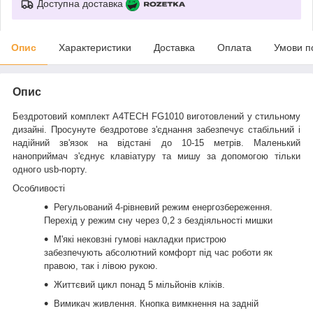
Доступна доставка
Опис
Характеристики
Доставка
Оплата
Умови п
Опис
Бездротовий комплект A4TECH FG1010 виготовлений у стильному
дизайні. Просунуте бездротове з'єднання забезпечує стабільний і
надійний зв'язок на відстані до 10-15 метрів. Маленький
наноприймач з'єднує клавіатуру та мишу за допомогою тільки
одного usb-порту.
Особливості
Регульований 4-рівневий режим енергозбереження.
Перехід у режим сну через 0,2 з бездіяльності мишки
М'які нековзні гумові накладки пристрою
забезпечують абсолютний комфорт під час роботи як
правою, так і лівою рукою.
Життєвий цикл понад 5 мільйонів кліків.
Вимикач живлення. Кнопка вимкнення на задній