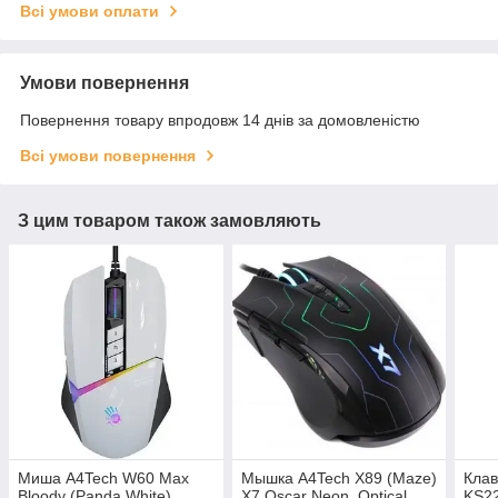
Всі умови оплати
Умови повернення
Повернення товару впродовж 14 днів за домовленістю
Всі умови повернення
З цим товаром також замовляють
Миша A4Tech W60 Max
Мышка A4Tech X89 (Maze)
Клав
Bloody (Panda White)
X7 Oscar Neon, Optical
KS22