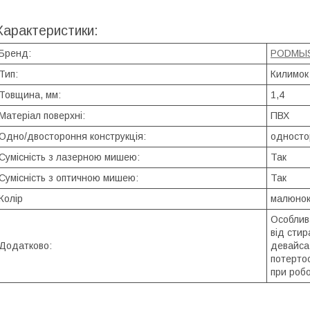
Характеристики:
Бренд:
PODMЫ
Тип:
Килимок
Товщина, мм:
1,4
Матеріал поверхні:
ПВХ
Одно/двостороння конструкція:
односто
Сумісність з лазерною мишею:
Так
Сумісність з оптичною мишею:
Так
Колір
малюно
Особлив
від сти
Додатково:
девайса.
потертос
при робо