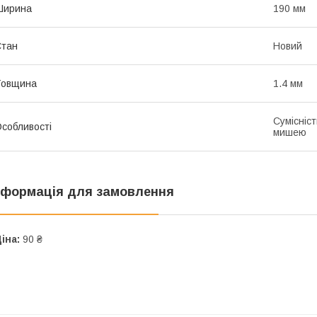
Ширина
190 мм
Стан
Новий
Товщина
1.4 мм
Сумісніс
собливості
мишею
нформація для замовлення
іна:
90 ₴