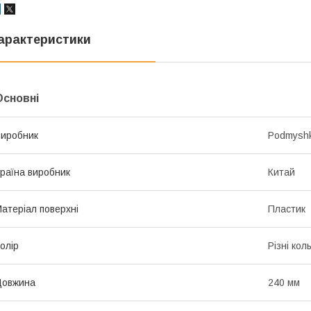
арактеристики
Основні
иробник
Podmysh
раїна виробник
Китай
атеріал поверхні
Пластик
олір
Різні кол
Довжина
240 мм