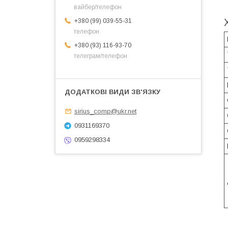
вайбер/телефон
+380 (99) 039-55-31
телефон
+380 (93) 116-93-70
телеграм/телефон
sirius_comp@ukr.net
0931169370
0959298334