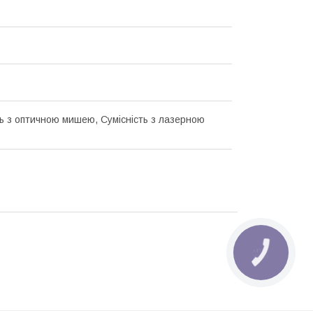
ть з оптичною мишею, Сумісність з лазерною
КНОПКА
ЗВ'ЯЗКУ