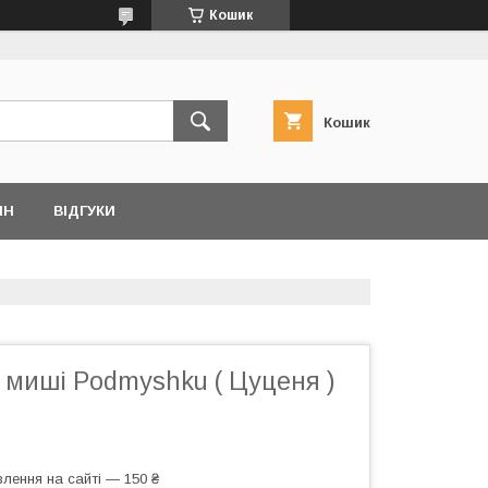
Кошик
Кошик
ІН
ВІДГУКИ
 миші Podmyshku ( Цуценя )
лення на сайті — 150 ₴