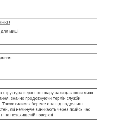
SHKU
 для миші
роння
к
а структура верхнього шару захищає ніжки миші
рання, значно продовжуючи термін служби
 Також килимок береже стіл від подряпин і
тей, які неминуче виникають через якийсь час
ті на незахищеній поверхні