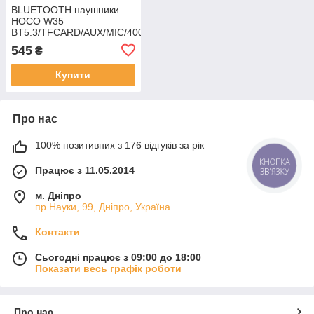
BLUETOOTH наушники
HOCO W35
BT5.3/TFCARD/AUX/MIC/400MAH
СЕРЫЕ (AIRPODS MAX
545
₴
DESIGN)
Купити
Про нас
100% позитивних з 176 відгуків за рік
КНОПКА
Працює з 11.05.2014
ЗВ'ЯЗКУ
м. Дніпро
пр.Науки, 99, Дніпро, Україна
Контакти
Сьогодні працює з 09:00 до 18:00
Показати весь графік роботи
Про нас