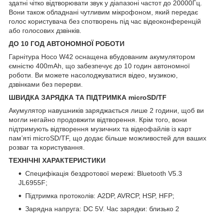
здатні чітко відтворювати звук у діапазоні частот до 20000Гц.
Вони також обладнані чутливим мікрофоном, який передає
голос користувача без спотворень під час відеоконференцій
або голосових дзвінків.
ДО 10 ГОД АВТОНОМНОЇ РОБОТИ
Гарнітура Hoco W42 оснащена вбудованим акумулятором
ємністю 400mAh, що забезпечує до 10 годин автономної
роботи. Ви можете насолоджуватися відео, музикою,
дзвінками без перерви.
ШВИДКА ЗАРЯДКА ТА ПІДТРИМКА microSD/TF
Акумулятор навушників заряджається лише 2 години, щоб ви
могли негайно продовжити відтворення. Крім того, вони
підтримують відтворення музичних та відеофайлів із карт
пам’яті microSD/TF, що додає більше можливостей для ваших
розваг та користування.
ТЕХНІЧНІ ХАРАКТЕРИСТИКИ
Специфікація бездротової мережі: Bluetooth V5.3
JL6955F;
Підтримка протоколів: A2DP, AVRCP, HSP, HFP;
Зарядна напруга: DC 5V. Час зарядки: близько 2