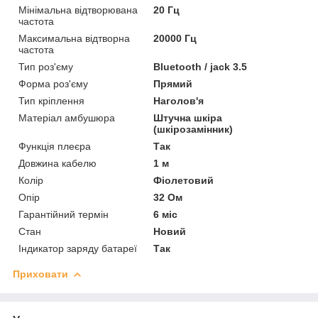
Мінімальна відтворювана
20 Гц
частота
Максимальна відтворна
20000 Гц
частота
Тип роз'єму
Bluetooth / jack 3.5
Форма роз'єму
Прямий
Тип кріплення
Наголов'я
Матеріал амбушюра
Штучна шкіра
(шкірозамінник)
Функція плеєра
Так
Довжина кабелю
1 м
Колір
Фіолетовий
Опір
32 Ом
Гарантійний термін
6 міс
Стан
Новий
Індикатор заряду батареї
Так
Приховати