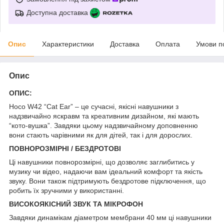
Доступна доставка
Опис
Характеристики
Доставка
Оплата
Умови п
Опис
ОПИС:
Hoco W42 “Cat Ear” – це сучасні, якісні навушники з
надзвичайно яскравм та креативним дизайном, які мають
“кото-вушка”. Завдяки цьому надзвичайному доповненню
вони стають чарівними як для дітей, так і для дорослих.
ПОВНОРОЗМІРНІ / БЕЗДРОТОВІ
Ці навушники повнорозмірні, що дозволяє заглибитись у
музику чи відео, надаючи вам ідеальний комфорт та якість
звуку. Вони також підтримують бездротове підключення, що
робить їх зручними у використанні.
ВИСОКОЯКІСНИЙ ЗВУК ТА МІКРОФОН
Завдяки динамікам діаметром мембрани 40 мм ці навушники