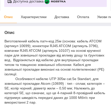
Доступна доставка
Опис
Характеристики
Доставка
Оплата
Умови п
Опис
Виготовлений кабель патч-код 25м (основа: кабель ATCOM
(артикул 10699); конектори RJ45 ATCOM (артикуль 3796),
ковпачки RJ45 ATCOM (артикуль 10107) на основі крученої
пари для зовнішньої прокладки від впливу дощу та ґрунтових
вод.. Відрізняється від кабелю для внутрішньої прокладки
типом та товщиною зовнішньої оболонки. Кабелі для
зовнішньої прокладки виконані на основі поліетиленової (PE)
ізоляції.
Особливості кабелю UTP 305м cat.5e Standart, для
зовнішньої прокладки Atcom (10699) : тип - сплав; категорія –
5E; колір чорний; діаметр жили – 0,50 мм; Належить до
категорії 5E, що означає, що це 4-парний 8-провідний кабель
підтримує швидкість передачі даних до 1000 Мбіт/с при
використанні 2 пар.