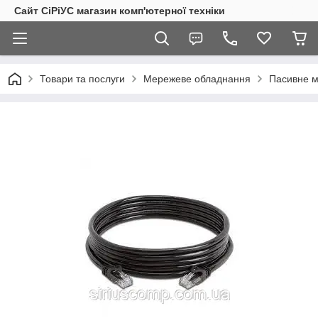
Сайт СiРiУС магазин комп'ютерної техніки
Товари та послуги
Мережеве обладнання
Пасивне 