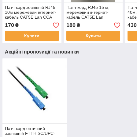
Патч-корд зовнівній RJ45
Патч-корд RJ45 15 м,
Патч
10м мережевий інтернет-
мережевий інтернет-
40м,
кабель CAT5E Lan CCA
кабель CAT5E Lan
кабе
170
180
430
₴
₴
Купити
Купити
Акційні пропозиції та новинки
Патч-корд оптичний
зовнішній FTTH SC/UPC-