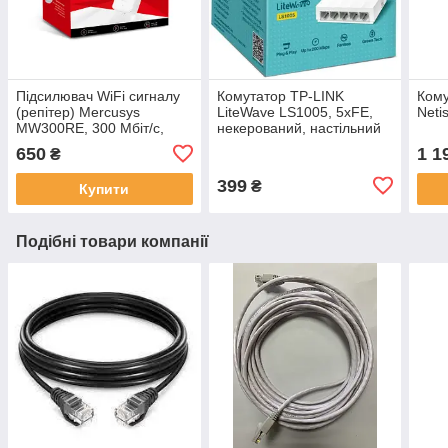
Підсилювач WiFi сигналу
Комутатор TP-LINK
Ком
(репітер) Mercusys
LiteWave LS1005, 5xFE,
Neti
MW300RE, 300 Мбіт/с,
некерований, настільний
MU-MIMO
650
1 1
₴
399
₴
Купити
Подібні товари компанії