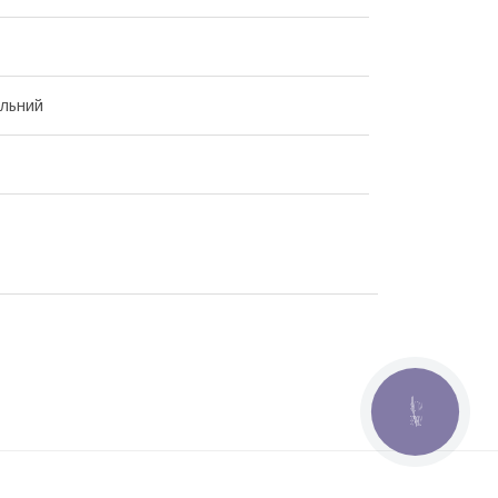
ильний
КНОПКА
ЗВ'ЯЗКУ