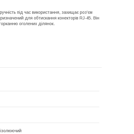
ручність під час використання, захищає роз'єм
 Призначений для обтискання конекторів RJ-45. Він
торканню оголених ділянок.
 ізолюючий