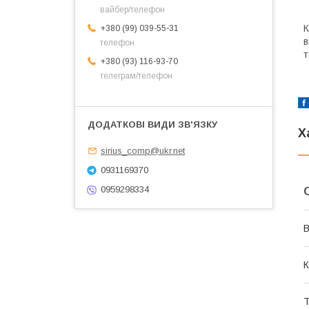
вайбер/телефон
К
+380 (99) 039-55-31
в
телефон
т
+380 (93) 116-93-70
телеграм/телефон
Х
sirius_comp@ukr.net
0931169370
0959298334
В
К
Т