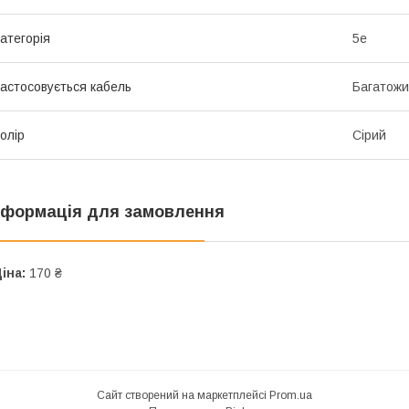
атегорія
5e
астосовується кабель
Багатож
олір
Сірий
нформація для замовлення
іна:
170 ₴
Сайт створений на маркетплейсі
Prom.ua