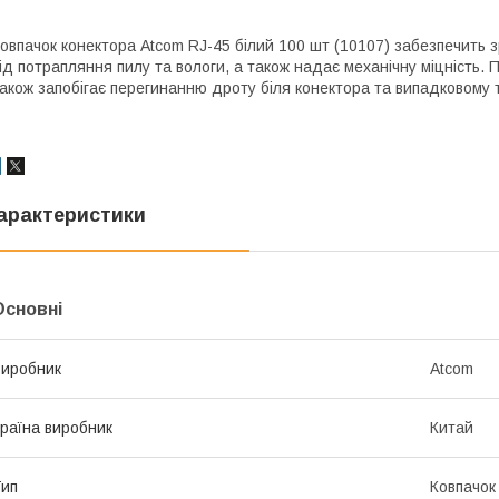
овпачок конектора Atcom RJ-45 білий 100 шт (10107) забезпечить з
ід потрапляння пилу та вологи, а також надає механічну міцність.
акож запобігає перегинанню дроту біля конектора та випадковому 
арактеристики
Основні
иробник
Atcom
раїна виробник
Китай
ип
Ковпачок