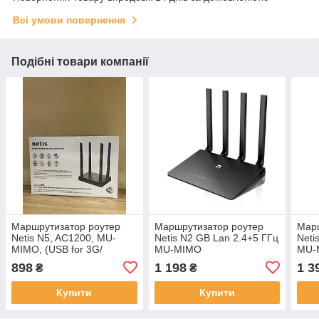
Всі умови повернення
Подібні товари компанії
Маршрутизатор роутер
Маршрутизатор роутер
Марш
Netis N5, AC1200, MU-
Netis N2 GB Lan 2.4+5 ГГц
Neti
MIMO, (USB for 3G/
MU-MIMO
MU‑
4G/LTE)
898
1 198
1 3
₴
₴
Купити
Купити