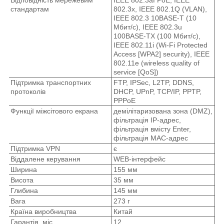
стандартам
802.3x, IEEE 802.1Q (VLAN),
IEEE 802.3 10BASE-T (10
Мбит/с), IEEE 802.3u
100BASE-TX (100 Мбит/с),
IEEE 802.11i (Wi-Fi Protected
Access [WPA2] security), IEEE
802.11e (wireless quality of
service [QoS])
Підтримка транспортних
FTP, IPSec, L2TP, DDNS,
протоколів
DHCP, UPnP, TCP/IP, PPTP,
PPPoE
Функції міжсітового екрана
демілітаризована зона (DMZ),
фільтрація IP-адрес,
фільтрація вмісту Enter,
фільтрація MAC-адрес
Підтримка VPN
є
Віддалене керування
WEB-інтерфейс
Ширина
155 мм
Висота
35 мм
Глибина
145 мм
Вага
273 г
Країна виробництва
Китай
Гарантія, міс
12