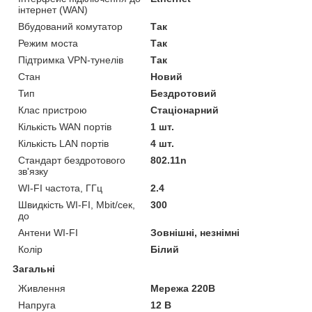
інтернет (WAN)
Вбудований комутатор
Так
Режим моста
Так
Підтримка VPN-тунелів
Так
Стан
Новий
Тип
Бездротовий
Клас пристрою
Стаціонарний
Кількість WAN портів
1 шт.
Кількість LAN портів
4 шт.
Стандарт бездротового
802.11n
зв'язку
WI-FI частота, ГГц
2.4
Швидкість WI-FI, Mbit/сек,
300
до
Антени WI-FI
Зовнішні, незнімні
Колір
Білий
Загальні
Живлення
Мережа 220В
Напруга
12 В