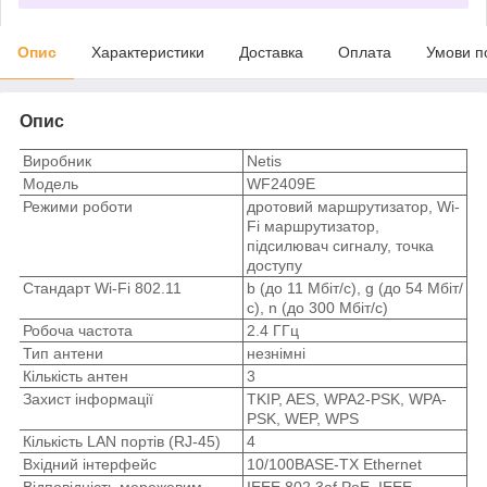
Опис
Характеристики
Доставка
Оплата
Умови п
Опис
Виробник
Netis
Модель
WF2409Е
Режими роботи
дротовий маршрутизатор, Wi-
Fi маршрутизатор,
підсилювач сигналу, точка
доступу
Стандарт Wi-Fi 802.11
b (до 11 Мбіт/с), g (до 54 Мбіт/
с), n (до 300 Мбіт/с)
Робоча частота
2.4 ГГц
Тип антени
незнімні
Кількість антен
3
Захист інформації
TKIP, AES, WPA2-PSK, WPA-
PSK, WEP, WPS
Кількість LAN портів (RJ-45)
4
Вхідний інтерфейс
10/100BASE-TX Ethernet
Відповідність мережевим
IEEE 802.3af PoE, IEEE