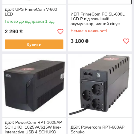
ДБЖ UPS FrimeCom V-600
LED
ИБП FrimeCom FC SL-600L
LCD P під зовнішній
Готово до відправки 1 од.
акумулятор, чистий сінус
2 290
Немає в наявності
₴
3 180
₴
Купити
ДБЖ PowerCom RPT-1025AP
SCHUKO, 1025VA/615W line-
ДБЖ Powercom RPT-600AP
interactive USB 4 SCHUKO
Schuko